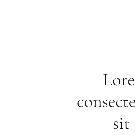
Lore
consecte
si