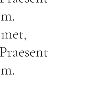
im.
amet,
 Praesent
im.