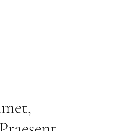
amet,
 Praesent