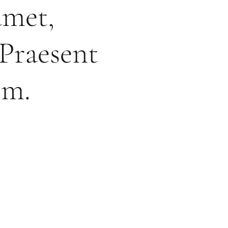
amet,
 Praesent
im.