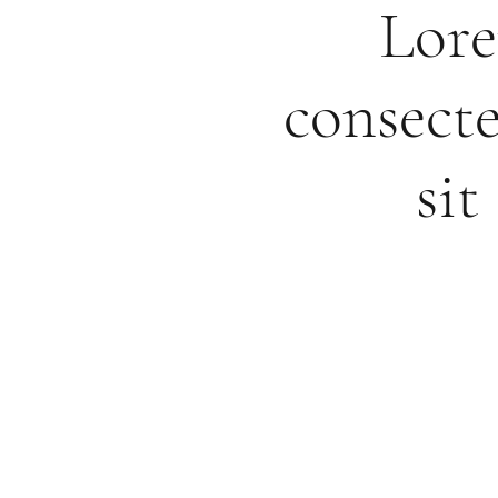
Lore
consecte
si