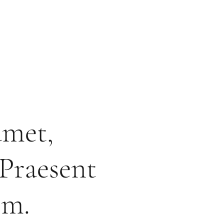
amet,
 Praesent
im.