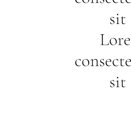
si
Lore
consecte
si