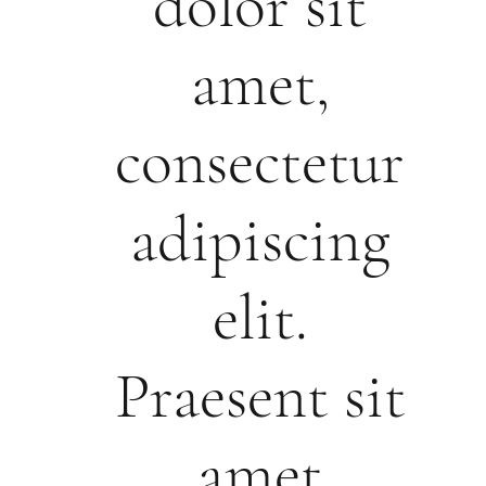
dolor sit
amet,
consectetur
adipiscing
elit.
Praesent sit
amet