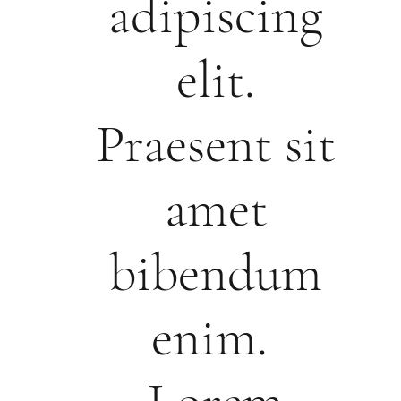
adipiscing
elit.
Praesent sit
amet
bibendum
enim.