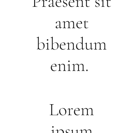
Praesent sit
amet
bibendum
enim.
Lorem
ipsum