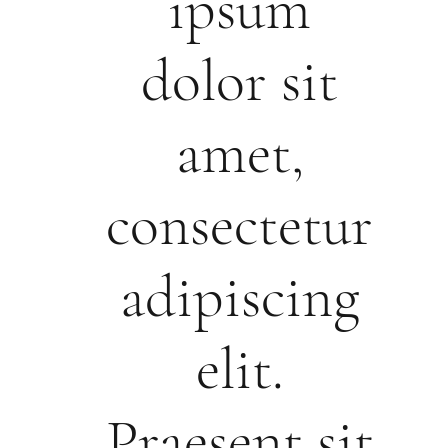
ipsum
dolor sit
amet,
consectetur
adipiscing
elit.
Praesent sit