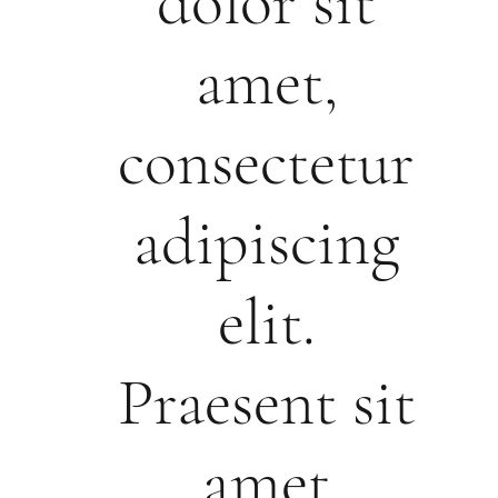
dolor sit
amet,
consectetur
adipiscing
elit.
Praesent sit
amet