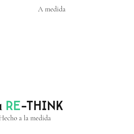
A medida
1
RE
-THINK
Hecho a la medida