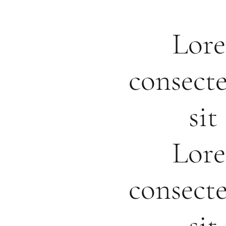
Lore
consecte
si
Lore
consecte
si