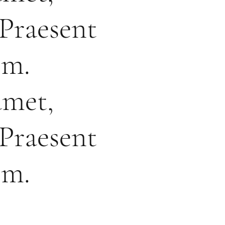
 Praesent
im.
amet,
 Praesent
im.