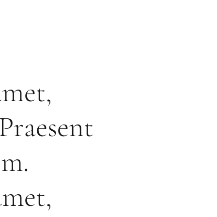
amet,
 Praesent
im.
amet,