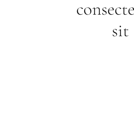
consecte
si