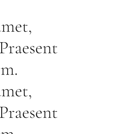
amet,
 Praesent
im.
amet,
 Praesent
im.