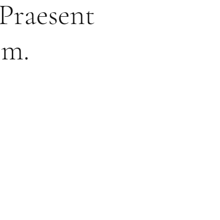
 Praesent
im.