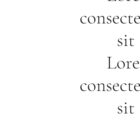
consecte
si
Lore
consecte
si