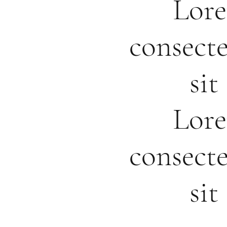
Lore
consecte
si
Lore
consecte
si