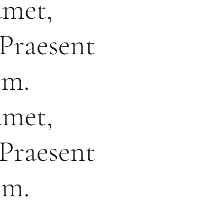
amet,
 Praesent
im.
amet,
 Praesent
im.