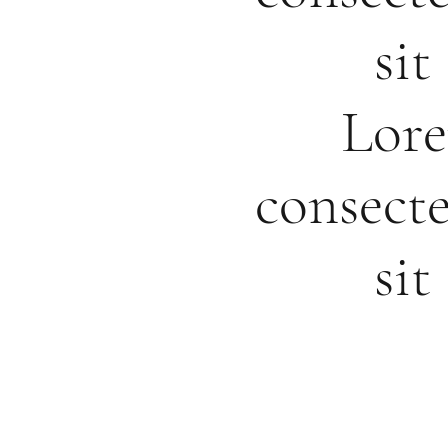
si
Lore
consecte
si