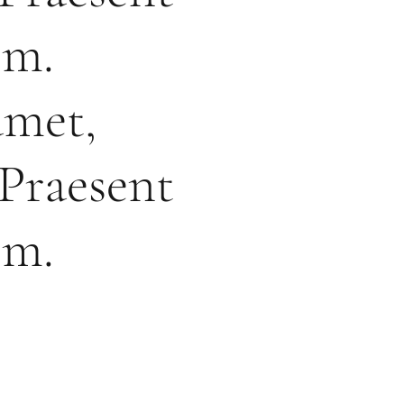
im.
amet,
 Praesent
im.