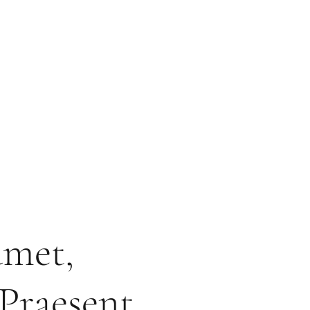
amet,
 Praesent